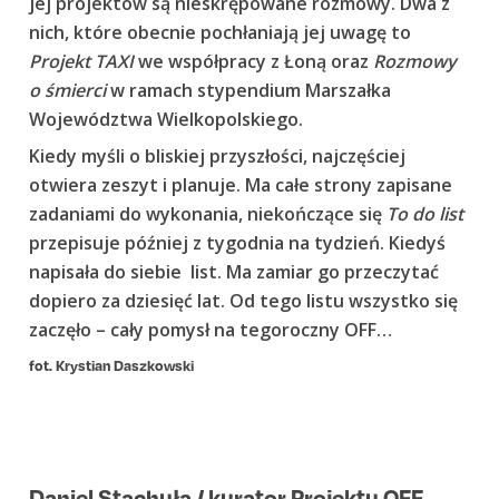
jej projektów są nieskrępowane rozmowy. Dwa z
nich, które obecnie pochłaniają jej uwagę to
Projekt TAXI
we współpracy z Łoną oraz
Rozmowy
o śmierci
w ramach stypendium Marszałka
Województwa Wielkopolskiego.
Kiedy myśli o bliskiej przyszłości, najczęściej
otwiera zeszyt i planuje. Ma całe strony zapisane
zadaniami do wykonania, niekończące się
To do list
przepisuje później z tygodnia na tydzień. Kiedyś
napisała do siebie list. Ma zamiar go przeczytać
dopiero za dziesięć lat. Od tego listu wszystko się
zaczęło – cały pomysł na tegoroczny OFF…
fot. Krystian Daszkowski
Daniel Stachuła / kurator Projektu OFF