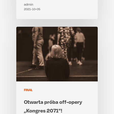
admin
2021-10-05
FINAŁ
Otwarta próba off-opery
„Kongres 2071”!