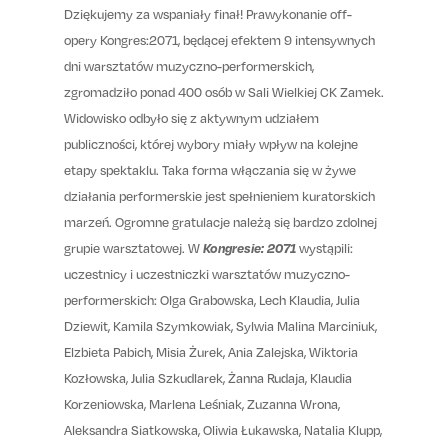
Dziękujemy za wspaniały finał! Prawykonanie off-
opery Kongres:2071, będącej efektem 9 intensywnych
dni warsztatów muzyczno-performerskich,
zgromadziło ponad 400 osób w Sali Wielkiej CK Zamek.
Widowisko odbyło się z aktywnym udziałem
publiczności, której wybory miały wpływ na kolejne
etapy spektaklu. Taka forma włączania się w żywe
działania performerskie jest spełnieniem kuratorskich
marzeń. Ogromne gratulacje należą się bardzo zdolnej
grupie warsztatowej. W
Kongresie: 2071
wystąpili:
uczestnicy i uczestniczki warsztatów muzyczno-
performerskich: Olga Grabowska, Lech Klaudia, Julia
Dziewit, Kamila Szymkowiak, Sylwia Malina Marciniuk,
Elzbieta Pabich, Misia Żurek, Ania Zalejska, Wiktoria
Kozłowska, Julia Szkudlarek, Żanna Rudaja, Klaudia
Korzeniowska, Marlena Leśniak, Zuzanna Wrona,
Aleksandra Siatkowska, Oliwia Łukawska, Natalia Klupp,