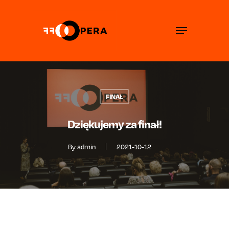
Skip
to
Menu
main
content
FINAŁ
Dziękujemy za finał!
By
admin
2021-10-12